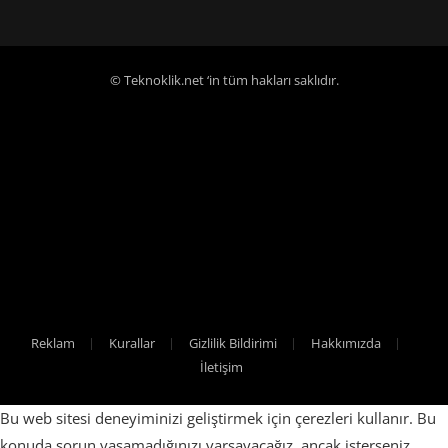
© Teknoklik.net ‘in tüm hakları saklıdır.
Reklam
Kurallar
Gizlilik Bildirimi
Hakkımızda
İletişim
Bu web sitesi deneyiminizi geliştirmek için çerezleri kullanır. Bu
konuda sorun yaşamadığınızı varsayacağız, ancak isterseniz