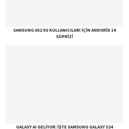
SAMSUNG A52 5G KULLANICILARI IÇIN ANDORID 14
SÜPRIZI
GALAXY AI GELIYOR: İŞTE SAMSUNG GALAXY S24