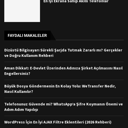
En İyi Ekrana Sahip Akıllı Telefonlar
FAYDALI MAKALELER
Dizüstü Bilgisayarı Sürekli Şarjda Tutmak Zararlı mı? Gerçekler
ve Doğru Kullanım Rehberi
Aman Dikkat: E-Devlet Üzerinden Adınıza Şirket Açılmasını Nasıl
Engellersiniz?
Büyük Dosya Göndermenin En Kolay Yolu: WeTransfer Nedir,
Nasıl Kullanılır?
Telefonunuz Güvende mi? WhatsApp’a Şifre Koymanın Önemi ve
Adım Adım Yapılışı
WordPress İçin En İyi AJAX Filtre Eklentileri (2026 Rehberi)