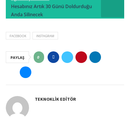
Hesabınız Artık 30 Günü Doldurduğu
Anda Silinecek
FACEBOOK
INSTAGRAM
0
PAYLAŞ
TEKNOKLIK EDITÖR