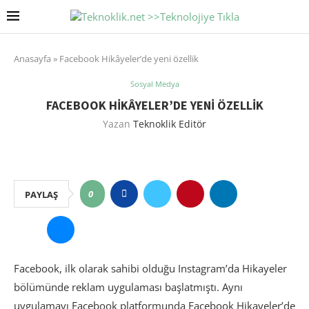
Anasayfa
»
Facebook Hikâyeler’de yeni özellik
Sosyal Medya
FACEBOOK HIKÂYELER’DE YENI ÖZELLIK
Yazan
Teknoklik Editör
0
PAYLAŞ
Facebook, ilk olarak sahibi olduğu Instagram’da Hikayeler
bölümünde reklam uygulaması başlatmıştı. Aynı
uygulamayı Facebook platformunda Facebook Hikayeler’de