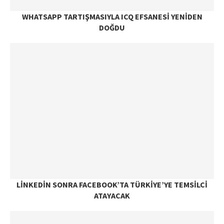
WHATSAPP TARTIŞMASIYLA ICQ EFSANESI YENIDEN
DOĞDU
LINKEDIN SONRA FACEBOOK’TA TÜRKIYE’YE TEMSILCI
ATAYACAK