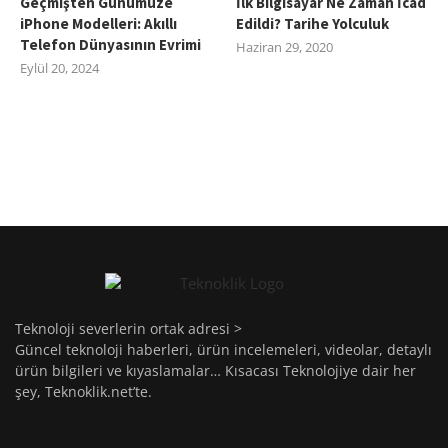
Geçmişten Günümüze
İlk Bilgisayar Ne Zaman İcad
iPhone Modelleri: Akıllı
Edildi? Tarihe Yolculuk
Telefon Dünyasının Evrimi
Haziran 29, 2020
Eylül 20, 2024
Teknoloji severlerin ortak adresi >
Güncel teknoloji haberleri, ürün incelemeleri, videolar, detaylı
ürün bilgileri ve kıyaslamalar… Kısacası Teknolojiye dair her
şey, Teknoklik.net’te.