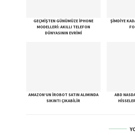
GEÇMIŞTEN GÜNÜMÜZE IPHONE
ŞIMDIYE KAD
MODELLERI: AKILLI TELEFON
FO
DÜNYASININ EVRIMI
AMAZON’UN IROBOT SATIN ALIMINDA
ABD NASD
SIKINTI ÇIKABILIR
HISSELE
Y