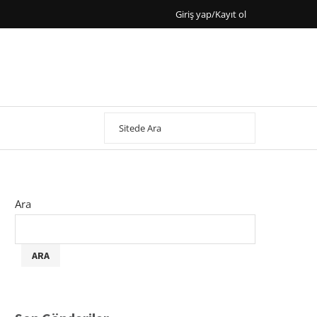
Giriş yap/Kayıt ol
Ara
ARA