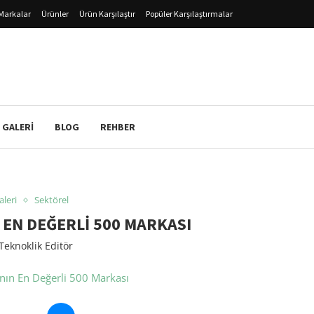
Markalar
Ürünler
Ürün Karşılaştır
Popüler Karşılaştırmalar
 GALERI
BLOG
REHBER
aleri
Sektörel
 EN DEĞERLI 500 MARKASI
Teknoklik Editör