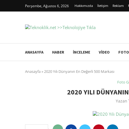
Perşembe, Ağustos 6, 2026
Hakkımızda
İletişim
Reklam
ANASAYFA
HABER
İNCELEME
VIDEO
FOTO
Anasayfa
»
2020 Yılı Dünyanın En Değerli 500 Markası
Foto G
2020 YILI DÜNYANIN
Yazan