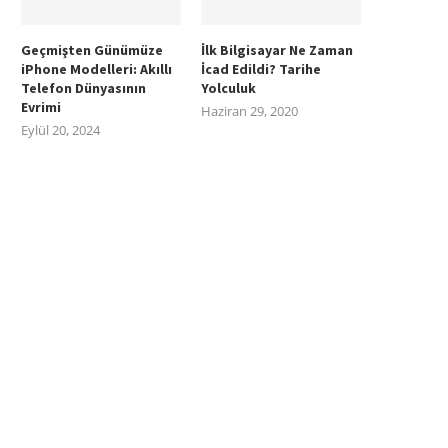
Geçmişten Günümüze
İlk Bilgisayar Ne Zaman
iPhone Modelleri: Akıllı
İcad Edildi? Tarihe
Telefon Dünyasının
Yolculuk
Evrimi
Haziran 29, 2020
Eylül 20, 2024