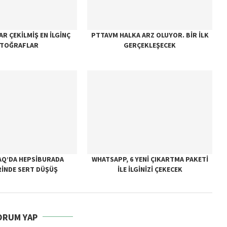
AR ÇEKILMIŞ EN İLGINÇ
PTTAVM HALKA ARZ OLUYOR. BIR ILK
TOĞRAFLAR
GERÇEKLEŞECEK
AQ’DA HEPSIBURADA
WHATSAPP, 6 YENI ÇIKARTMA PAKETI
RINDE SERT DÜŞÜŞ
ILE ILGINIZI ÇEKECEK
ORUM YAP