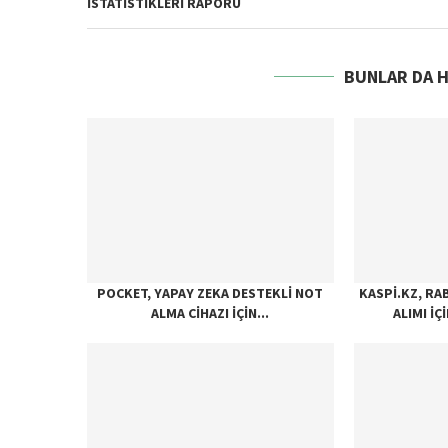
İSTATISTIKLERI RAPORU
BUNLAR DA 
POCKET, YAPAY ZEKA DESTEKLI NOT
KASPI.KZ, RA
ALMA CIHAZI İÇIN...
ALIMI İÇ