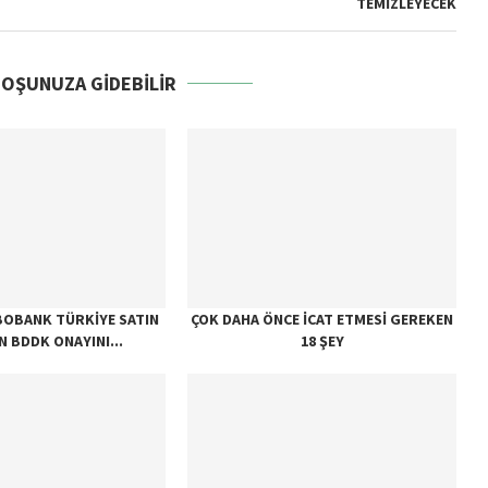
TEMIZLEYECEK
HOŞUNUZA GIDEBILIR
BOBANK TÜRKIYE SATIN
ÇOK DAHA ÖNCE İCAT ETMESI GEREKEN
IN BDDK ONAYINI...
18 ŞEY