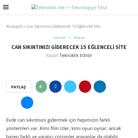
Anasayfa
»
Can Sıkıntınızı Giderecek 15 Eğlenceli Site
İnternet
Makale
CAN SIKINTINIZI GIDERECEK 15 EĞLENCELI SITE
Yazan
Teknoklik Editör
0
PAYLAŞ
Evde can sıkıntısını gidermek için hepimizin farklı
yöntemleri var. Kimi film izler, kimi oyun oynar; ancak
bazen farklı ve yaratıcı çözümler arayanlar da olabilir.