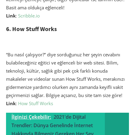
Basit ama oldukça eğlenceli!
Link
:
Scribble.io
6. How Stuff Works
“Bu nasıl çalışıyor?” diye sorduğunuz her şeyin cevabını
bulabileceğiniz eğitici ve eğlenceli bir web sitesi. Bilim,
teknoloji, kültür, sağlık gibi pek çok farklı konuda
makaleler ve videolar sunan How Stuff Works, merakınızı
gidermenize yardımcı olurken aynı zamanda keyifli vakit
geçirmenizi sağlar. Bilgiye açsanız, bu site tam size göre!
Link
:
How Stuff Works
İlginizi Çekebilir:
2021'de Dijital
Trendler: Dünya Genelinde İnternet
Hakkında Bilmeniz Gereken Her Şey