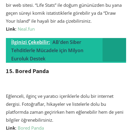
bir web sitesi. “Life Stats” ile doğum gününüzden bu yana
geçen süreyi komik istatistiklerle görebilir ya da “Draw
Your Island” ile hayali bir ada çizebilirsiniz.
Link
:
Neal.fun
İlginizi Çekebilir:
AB'den Siber
Tehditlerle Mücadele için Milyon
Euroluk Destek
15. Bored Panda
Eğlenceli, ilginç ve yaratıcı içeriklerle dolu bir internet
dergisi. Fotoğraflar, hikayeler ve listelerle dolu bu
platformda zaman geçirirken hem eğlenebilir hem de yeni
bilgiler öğrenebilirsiniz.
Link
:
Bored Panda