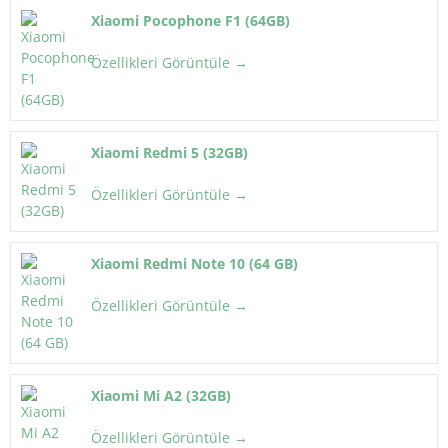
Xiaomi Pocophone F1 (64GB)
Özellikleri Görüntüle →
Xiaomi Redmi 5 (32GB)
Özellikleri Görüntüle →
Xiaomi Redmi Note 10 (64 GB)
Özellikleri Görüntüle →
Xiaomi Mi A2 (32GB)
Özellikleri Görüntüle →