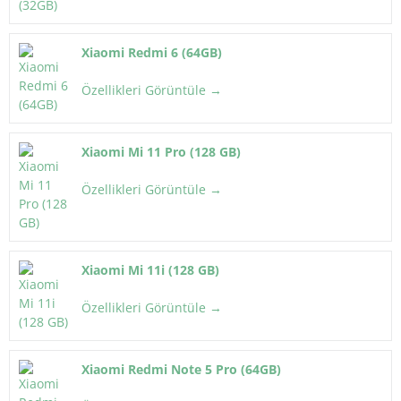
Xiaomi Redmi 6 (64GB)
Özellikleri Görüntüle →
Xiaomi Mi 11 Pro (128 GB)
Özellikleri Görüntüle →
Xiaomi Mi 11i (128 GB)
Özellikleri Görüntüle →
Xiaomi Redmi Note 5 Pro (64GB)