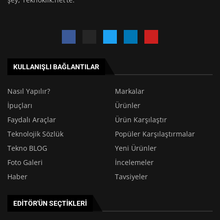
KULLANIŞLI BAĞLANTILAR
Nasıl Yapılır?
Markalar
İpuçları
Ürünler
Faydalı Araçlar
Ürün Karşılaştır
Teknolojik Sözlük
Popüler Karşılaştırmalar
Tekno BLOG
Yeni Ürünler
Foto Galeri
İncelemeler
Haber
Tavsiyeler
EDITÖR'ÜN SEÇTIKLERI