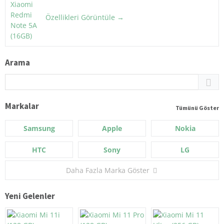
Özellikleri Görüntüle →
Arama
Markalar
Tümünü Göster
Samsung
Apple
Nokia
HTC
Sony
LG
Daha Fazla Marka Göster
Yeni Gelenler