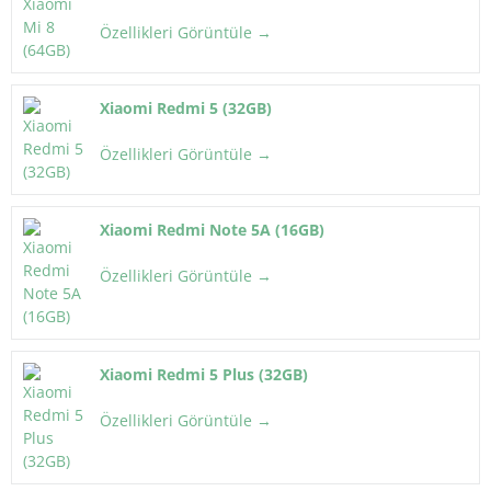
Özellikleri Görüntüle →
Xiaomi Redmi 5 (32GB)
Özellikleri Görüntüle →
Xiaomi Redmi Note 5A (16GB)
Özellikleri Görüntüle →
Xiaomi Redmi 5 Plus (32GB)
Özellikleri Görüntüle →