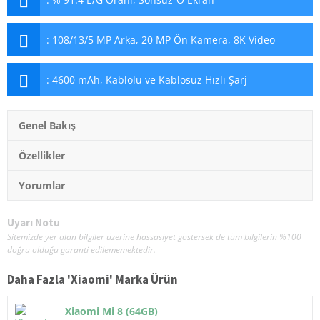
:
108/13/5 MP Arka, 20 MP Ön Kamera, 8K Video
:
4600 mAh, Kablolu ve Kablosuz Hızlı Şarj
Genel Bakış
Özellikler
Yorumlar
Uyarı Notu
Sitemizde yer alan bilgiler üzerine hassasiyet göstersek de tüm bilgilerin %100
doğru olduğu garanti edilememektedir.
Daha Fazla '
Xiaomi
' Marka Ürün
Xiaomi Mi 8 (64GB)