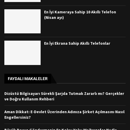
En İyi Kameraya Sahip 10 Akıllı Telefon
(Nisan ayı)
En İyi Ekrana Sahip Akıllı Telefonlar
FAYDALI MAKALELER
Dizüstü Bilgisayarı Sürekli Şarjda Tutmak Zararlı mı? Gerçekler
ve Doğru Kullanım Rehberi
Aman Dikkat: E-Devlet Üzerinden Adınıza Şirket Açılmasını Nasıl
Engellersiniz?
Büyük Dosya Göndermenin En Kolay Yolu: WeTransfer Nedir,