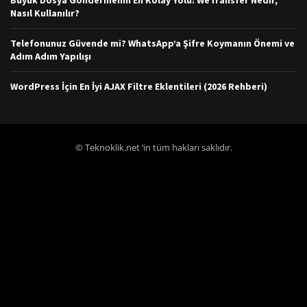
Nasıl Kullanılır?
Telefonunuz Güvende mi? WhatsApp’a Şifre Koymanın Önemi ve
Adım Adım Yapılışı
WordPress İçin En İyi AJAX Filtre Eklentileri (2026 Rehberi)
© Teknoklik.net ‘in tüm hakları saklıdır.