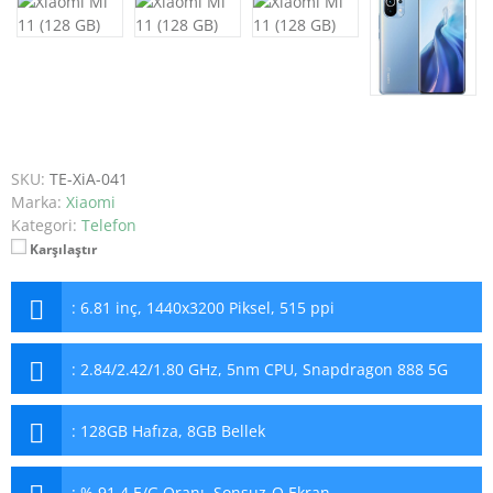
SKU:
TE-XiA-041
Marka:
Xiaomi
Kategori:
Telefon
Karşılaştır
:
6.81 inç, 1440x3200 Piksel, 515 ppi
:
2.84/2.42/1.80 GHz, 5nm CPU, Snapdragon 888 5G
Yonga
:
128GB Hafıza, 8GB Bellek
:
% 91.4 E/G Oranı, Sonsuz-O Ekran