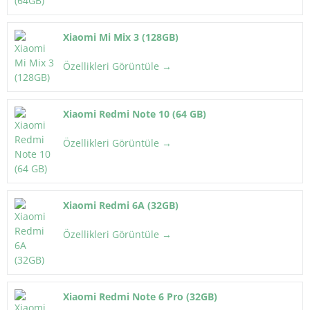
Xiaomi Mi Mix 3 (128GB)
Özellikleri Görüntüle →
Xiaomi Redmi Note 10 (64 GB)
Özellikleri Görüntüle →
Xiaomi Redmi 6A (32GB)
Özellikleri Görüntüle →
Xiaomi Redmi Note 6 Pro (32GB)