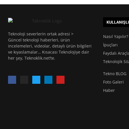
KULLANIŞL
Teknoloji severlerin ortak adresi >
Nasıl Yapılır?
Güncel teknoloji haberleri, ürün
İpuçları
incelemeleri, videolar, detaylı ürün bilgileri
ve kıyaslamalar… Kısacası Teknolojiye dair
Faydalı Araçl
her şey, Teknoklik.net’te.
Teknolojik Sö
Tekno BLOG
Foto Galeri
Haber