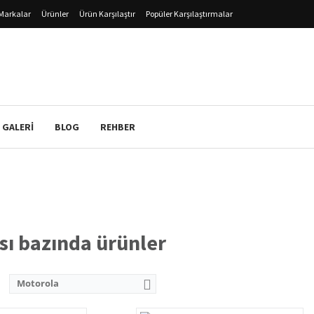
Markalar
Ürünler
Ürün Karşılaştır
Popüler Karşılaştırmalar
 GALERI
BLOG
REHBER
ı bazında ürünler
0x1920 Piksel, IPS
:
5.5 inç, 1080x1920 Piksel, IPS
1.4 GHz), 28nm CPU
:
Octa-core (2.0 GHz), 14nm CPU
Motorola
B Bellek, MicroSD Slot
:
32GB Hafıza, 3GB Bellek, MicroSD Slot
 Oranı
:
% 71.53 E/G Oranı
5 MP Selfie Kamera
:
13/13 MP Ana, 8 MP Selfie Kamera