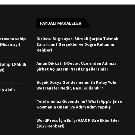
FAYDALI MAKALELER
merasına sahip
Dizüstü Bilgisayarı Sürekli Şarjda Tutmak
 (Nisan ayı)
Zararlı mı? Gerçekler ve Doğru Kullanım
Rehberi
Aman Dikkat: E-Devlet Üzerinden Adınıza
ahip 10 Akıllı
Şirket Açılmasını Nasıl Engellersiniz?
yı)
Büyük Dosya Göndermenin En Kolay Yolu:
WeTransfer Nedir, Nasıl Kullanılır?
ip Akıllı
Telefonunuz Güvende mi? WhatsApp’a Şifre
Koymanın Önemi ve Adım Adım Yapılışı
WordPress İçin En İyi AJAX Filtre Eklentileri
(2026 Rehberi)