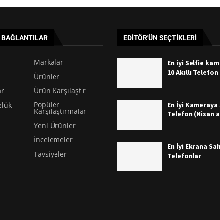
I BAĞLANTILAR
EDITÖR'ÜN SEÇTIKLERI
Markalar
En iyi Selfie ka
10 Akıllı Telefon
Ürünler
ar
Ürün Karşılaştır
Popüler
En İyi Kameraya S
zlük
Karşılaştırmalar
Telefon (Nisan a
Yeni Ürünler
İncelemeler
En İyi Ekrana Sah
Tavsiyeler
Telefonlar