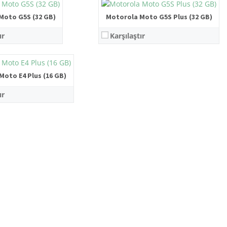
zlı Şarj
:
3000 mAh, Hızlı Şarj
Moto G5S (32 GB)
x1280 Piksel, IPS
Motorola Moto G5S Plus (32 GB)
ster →
Detayları göster →
1.3 GHz), 28nm CPU
ır
Karşılaştır
3GB Bellek, MicroSD Slot
 Oranı
5 MP Selfie Kamera
zlı Şarj
Moto E4 Plus (16 GB)
ster →
ır