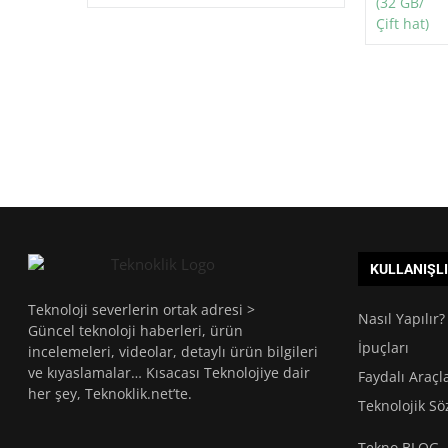
KULLANIŞL
Teknoloji severlerin ortak adresi >
Nasıl Yapılır?
Güncel teknoloji haberleri, ürün
İpuçları
incelemeleri, videolar, detaylı ürün bilgileri
ve kıyaslamalar… Kısacası Teknolojiye dair
Faydalı Araçl
her şey, Teknoklik.net’te.
Teknolojik Sö
Tekno BLOG