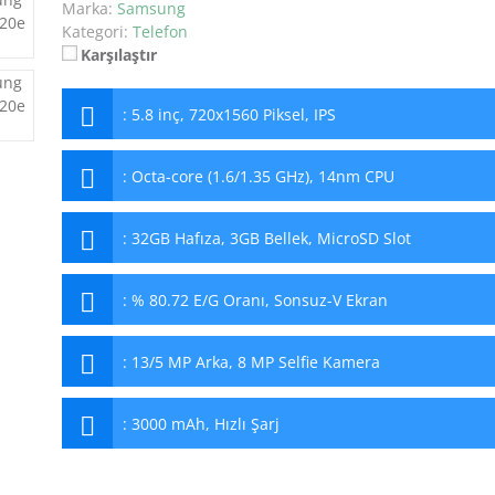
Marka:
Samsung
Kategori:
Telefon
Karşılaştır
:
5.8 inç, 720x1560 Piksel, IPS
:
Octa-core (1.6/1.35 GHz), 14nm CPU
:
32GB Hafıza, 3GB Bellek, MicroSD Slot
:
% 80.72 E/G Oranı, Sonsuz-V Ekran
:
13/5 MP Arka, 8 MP Selfie Kamera
:
3000 mAh, Hızlı Şarj