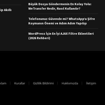
Büyük Dosya Göndermenin En Kolay Yolu:
WeTransfer Nedir, Nasıl Kullanılır?
ip Akıllı
Telefonunuz Güvende mi? WhatsApp’a Şifre
Koymanın Önemi ve Adım Adım Yapılışı
WordPress İçin En İyi AJAX Filtre Eklentileri
(2026 Rehberi)
klam
Kurallar
Gizlilik Bildirimi
Hakkımızda
İletişim