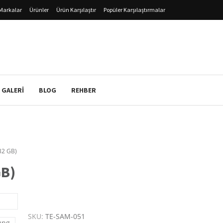
Markalar
Ürünler
Ürün Karşılaştır
Popüler Karşılaştırmalar
 GALERI
BLOG
REHBER
32 GB)
GB)
SKU:
TE-SAM-051