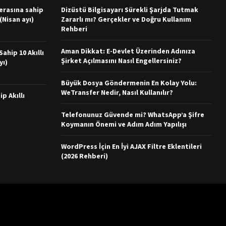
merasına sahip
Dizüstü Bilgisayarı Sürekli Şarjda Tutmak
 (Nisan ayı)
Zararlı mı? Gerçekler ve Doğru Kullanım
Rehberi
Aman Dikkat: E-Devlet Üzerinden Adınıza
ahip 10 Akıllı
Şirket Açılmasını Nasıl Engellersiniz?
yı)
Büyük Dosya Göndermenin En Kolay Yolu:
WeTransfer Nedir, Nasıl Kullanılır?
ip Akıllı
Telefonunuz Güvende mi? WhatsApp’a Şifre
Koymanın Önemi ve Adım Adım Yapılışı
WordPress İçin En İyi AJAX Filtre Eklentileri
(2026 Rehberi)