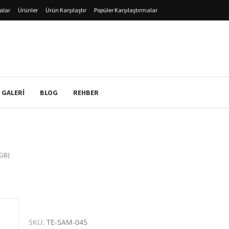
alar
Ürünler
Ürün Karşılaştır
Popüler Karşılaştırmalar
 GALERI
BLOG
REHBER
 GB)
SKU:
TE-SAM-045