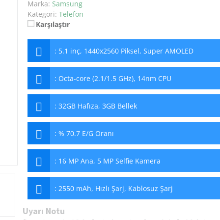
Marka:
Samsung
Kategori:
Telefon
Karşılaştır
:
5.1 inç, 1440x2560 Piksel, Super AMOLED
:
Octa-core (2.1/1.5 GHz), 14nm CPU
:
32GB Hafıza, 3GB Bellek
:
% 70.7 E/G Oranı
:
16 MP Ana, 5 MP Selfie Kamera
:
2550 mAh, Hızlı Şarj, Kablosuz Şarj
Uyarı Notu