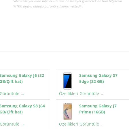
Sitemizde yer alan bilgiler üzerine hassasiyet göstersek de tüm bilgilerin
%100 doğru olduğu garanti edilememektedir.
Samsung Galaxy J6 (32
Samsung Galaxy S7
GB/Çift hat)
Edge (32 GB)
i Görüntüle →
Özellikleri Görüntüle →
Samsung Galaxy S8 (64
Samsung Galaxy J7
GB/Çift hat)
Prime (16GB)
i Görüntüle →
Özellikleri Görüntüle →