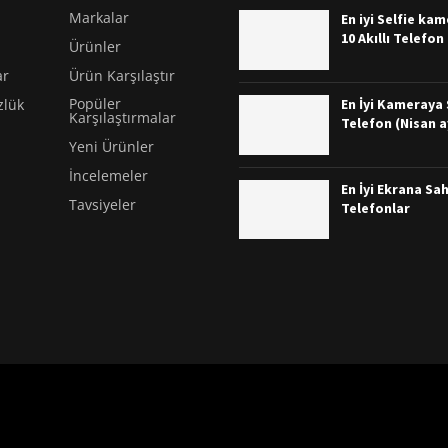
Markalar
En iyi Selfie ka
10 Akıllı Telefon
Ürünler
ar
Ürün Karşılaştır
Popüler
En İyi Kameraya S
zlük
Karşılaştırmalar
Telefon (Nisan a
Yeni Ürünler
İncelemeler
En İyi Ekrana Sah
Tavsiyeler
Telefonlar