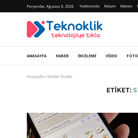
Perşembe, Ağustos 6, 2026
Hakkımızda
İletişim
Reklam
ANASAYFA
HABER
İNCELEME
VIDEO
FOTO
Anasayfa
»
Sticker Studio
ETIKET:
S