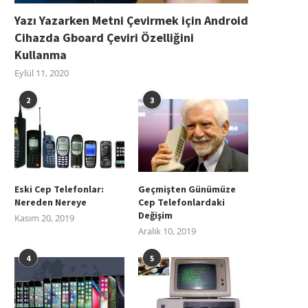
Yazı Yazarken Metni Çevirmek için Android
Cihazda Gboard Çeviri Özelliğini
Kullanma
Eylül 11, 2020
2
3
Eski Cep Telefonlar:
Geçmişten Günümüze
Nereden Nereye
Cep Telefonlardaki
Değişim
Kasım 20, 2019
Aralık 10, 2019
4
5