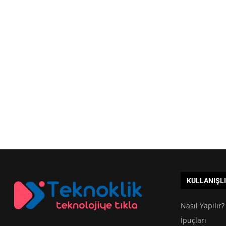
KULLANIŞL
Nasıl Yapılır?
İpuçları