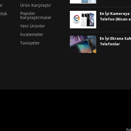
ar
Ürün Karşılaştır
Popüler
En İyi Kameraya S
zlük
Karşılaştırmalar
Telefon (Nisan a
Yeni Ürünler
İncelemeler
En İyi Ekrana Sah
Tavsiyeler
Telefonlar
Re