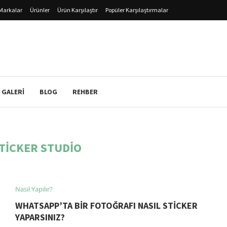
Markalar
Ürünler
Ürün Karşılaştır
Popüler Karşılaştırmalar
 GALERI
BLOG
REHBER
TICKER STUDIO
Nasıl Yapılır?
WHATSAPP’TA BIR FOTOĞRAFI NASIL STICKER
YAPARSINIZ?