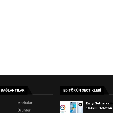
I BAĞLANTILAR
EDITÖR'ÜN SEÇTIKLERI
Markalar
En iyi Selfie ka
10 Akıllı Telefon
Ürünler