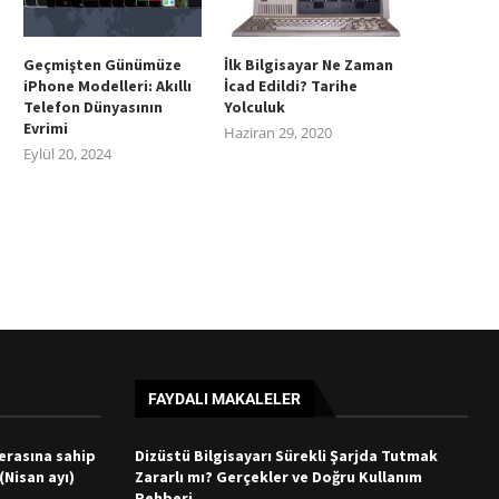
Geçmişten Günümüze
İlk Bilgisayar Ne Zaman
iPhone Modelleri: Akıllı
İcad Edildi? Tarihe
Telefon Dünyasının
Yolculuk
Evrimi
Haziran 29, 2020
Eylül 20, 2024
FAYDALI MAKALELER
merasına sahip
Dizüstü Bilgisayarı Sürekli Şarjda Tutmak
 (Nisan ayı)
Zararlı mı? Gerçekler ve Doğru Kullanım
Rehberi