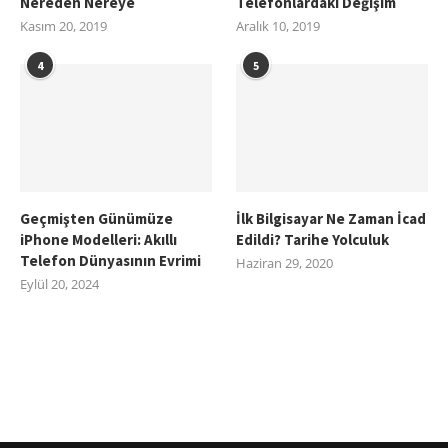
Nereden Nereye
Telefonlardaki Değişim
Kasım 20, 2019
Aralık 10, 2019
4
5
Geçmişten Günümüze
İlk Bilgisayar Ne Zaman İcad
iPhone Modelleri: Akıllı
Edildi? Tarihe Yolculuk
Telefon Dünyasının Evrimi
Haziran 29, 2020
Eylül 20, 2024