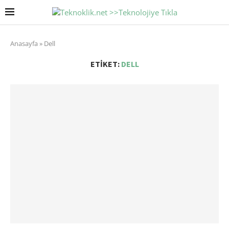
Anasayfa
»
Dell
ETIKET:
DELL