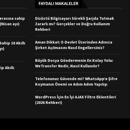
FAYDALI MAKALELER
merasına sahip
Dizüstü Bilgisayarı Sürekli Şarjda Tutmak
 (Nisan ayı)
Zararlı mı? Gerçekler ve Doğru Kullanım
Rehberi
Aman Dikkat: E-Devlet Üzerinden Adınıza
ahip 10 Akıllı
Şirket Açılmasını Nasıl Engellersiniz?
yı)
Büyük Dosya Göndermenin En Kolay Yolu:
WeTransfer Nedir, Nasıl Kullanılır?
ip Akıllı
Telefonunuz Güvende mi? WhatsApp’a Şifre
Koymanın Önemi ve Adım Adım Yapılışı
WordPress İçin En İyi AJAX Filtre Eklentileri
(2026 Rehberi)