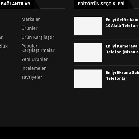
I BAĞLANTILAR
EDITÖR'ÜN SEÇTIKLERI
Markalar
En iyi Selfie ka
10 Akıllı Telefon
Ürünler
ar
Ürün Karşılaştır
Popüler
En İyi Kameraya S
zlük
Karşılaştırmalar
Telefon (Nisan a
Yeni Ürünler
İncelemeler
En İyi Ekrana Sah
Tavsiyeler
Telefonlar