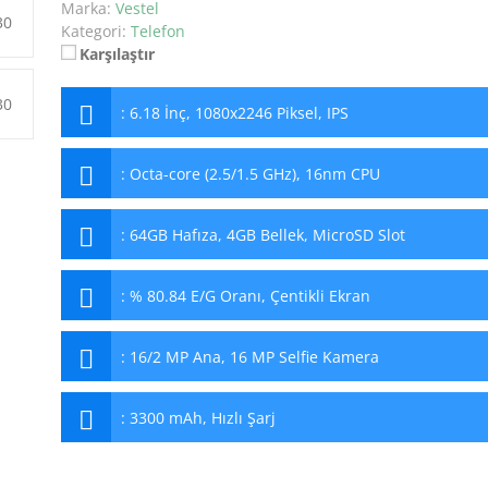
Marka:
Vestel
Kategori:
Telefon
Karşılaştır
:
6.18 İnç, 1080x2246 Piksel, IPS
:
Octa-core (2.5/1.5 GHz), 16nm CPU
:
64GB Hafıza, 4GB Bellek, MicroSD Slot
:
% 80.84 E/G Oranı, Çentikli Ekran
:
16/2 MP Ana, 16 MP Selfie Kamera
:
3300 mAh, Hızlı Şarj