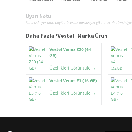
Uyarı Notu
Sitemizde yer alan bilgiler üzerine hassasiyet göstersek de tüm bil
Daha Fazla '
Vestel
' Marka Ürün
Vestel Venus Z20 (64
GB)
Özellikleri Görüntüle →
Vestel Venus E3 (16 GB)
Özellikleri Görüntüle →