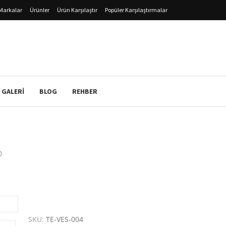
Markalar
Ürünler
Ürün Karşılaştır
Popüler Karşılaştırmalar
 GALERI
BLOG
REHBER
)
SKU:
TE-VES-004