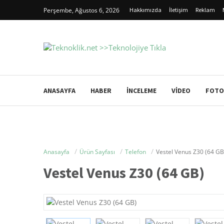
Perşembe, Ağustos 6, 2026
Hakkımızda
İletişim
Reklam
ANASAYFA
HABER
İNCELEME
VIDEO
FOTO
Anasayfa
Ürün Sayfası
Telefon
Vestel Venus Z30 (64 GB
Vestel Venus Z30 (64 GB)