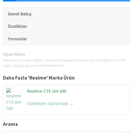
Genel Bakış
Özellikler
Yorumlar
Uyarı Notu
Sitemizde yer alan bilgiler üzerine hassasiyet göstersek de tüm bilgilerin %100
doğru olduğu garanti edilememektedir.
Daha Fazla '
Realme
' Marka Ürün
Realme C15 (64 GB)
Özellikleri Görüntüle →
Arama