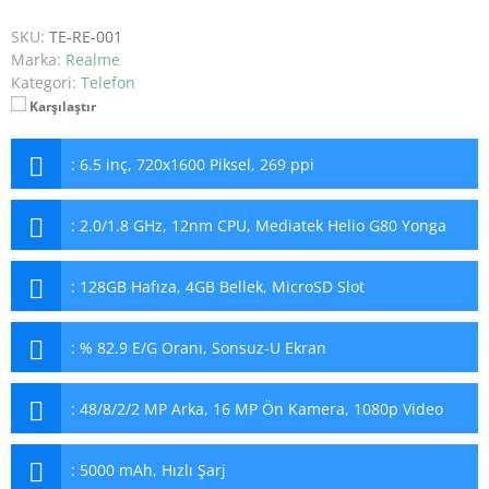
SKU:
TE-RE-001
Marka:
Realme
Kategori:
Telefon
Karşılaştır
:
6.5 inç, 720x1600 Piksel, 269 ppi
:
2.0/1.8 GHz, 12nm CPU, Mediatek Helio G80 Yonga
:
128GB Hafıza, 4GB Bellek, MicroSD Slot
:
% 82.9 E/G Oranı, Sonsuz-U Ekran
:
48/8/2/2 MP Arka, 16 MP Ön Kamera, 1080p Video
:
5000 mAh, Hızlı Şarj