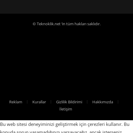
© Teknoklik.net ‘in tüm hakları saklıdır.
Reklam
Kurallar
Gizlilik Bildirimi
Hakkımızda
İletişim
Bu web sitesi deneyiminizi geliştirmek için çerezleri kullanır. Bu
konuda sorun yaşamadığınızı varsayacağız, ancak isterseniz