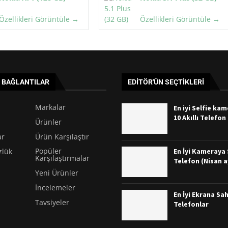
Özellikleri Görüntüle →
Özellikleri Görüntüle →
I BAĞLANTILAR
EDITÖR'ÜN SEÇTIKLERI
Markalar
En iyi Selfie ka
10 Akıllı Telefon
Ürünler
ar
Ürün Karşılaştır
Popüler
En İyi Kameraya S
zlük
Karşılaştırmalar
Telefon (Nisan a
Yeni Ürünler
İncelemeler
En İyi Ekrana Sah
Tavsiyeler
Telefonlar