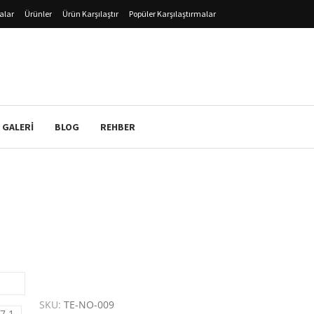
alar
Ürünler
Ürün Karşılaştır
Popüler Karşılaştırmalar
 GALERI
BLOG
REHBER
SKU:
TE-NO-009