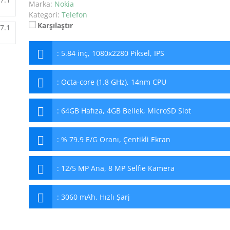
Marka:
Nokia
Kategori:
Telefon
Karşılaştır
:
5.84 inç, 1080x2280 Piksel, IPS
:
Octa-core (1.8 GHz), 14nm CPU
:
64GB Hafıza, 4GB Bellek, MicroSD Slot
:
% 79.9 E/G Oranı, Çentikli Ekran
:
12/5 MP Ana, 8 MP Selfie Kamera
:
3060 mAh, Hızlı Şarj