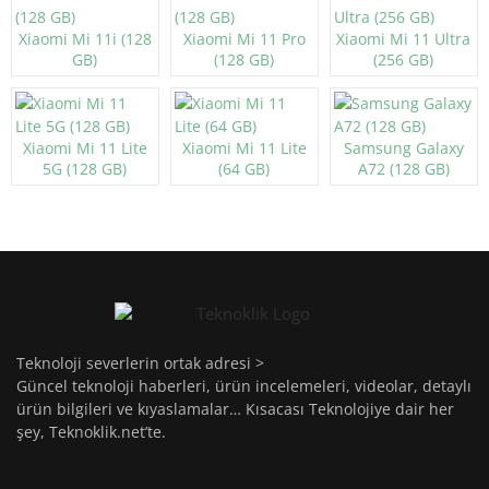
Xiaomi Mi 11i (128
Xiaomi Mi 11 Pro
Xiaomi Mi 11 Ultra
GB)
(128 GB)
(256 GB)
Xiaomi Mi 11 Lite
Xiaomi Mi 11 Lite
Samsung Galaxy
5G (128 GB)
(64 GB)
A72 (128 GB)
Teknoloji severlerin ortak adresi >
Güncel teknoloji haberleri, ürün incelemeleri, videolar, detaylı
ürün bilgileri ve kıyaslamalar… Kısacası Teknolojiye dair her
şey, Teknoklik.net’te.