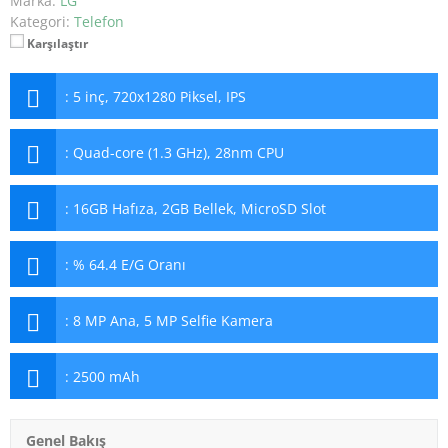
Marka:
LG
Kategori:
Telefon
Karşılaştır
:
5 inç, 720x1280 Piksel, IPS
:
Quad-core (1.3 GHz), 28nm CPU
:
16GB Hafıza, 2GB Bellek, MicroSD Slot
:
% 64.4 E/G Oranı
:
8 MP Ana, 5 MP Selfie Kamera
:
2500 mAh
Genel Bakış