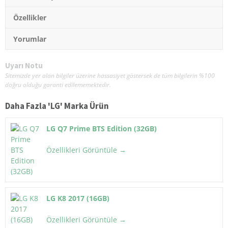
Özellikler
Yorumlar
Uyarı Notu
Sitemizde yer alan bilgiler üzerine hassasiyet göstersek de tüm bilgilerin %100
doğru olduğu garanti edilememektedir.
Daha Fazla '
LG
' Marka Ürün
LG Q7 Prime BTS Edition (32GB)
Özellikleri Görüntüle →
LG K8 2017 (16GB)
Özellikleri Görüntüle →