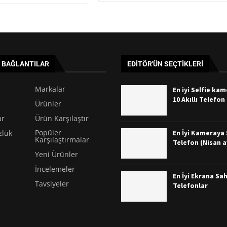
I BAĞLANTILAR
EDITÖR'ÜN SEÇTIKLERI
Markalar
En iyi Selfie ka
10 Akıllı Telefon
Ürünler
ar
Ürün Karşılaştır
Popüler
En İyi Kameraya S
zlük
Karşılaştırmalar
Telefon (Nisan a
Yeni Ürünler
İncelemeler
En İyi Ekrana Sah
Tavsiyeler
Telefonlar