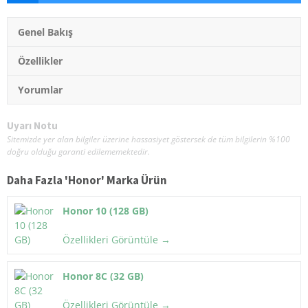
Genel Bakış
Özellikler
Yorumlar
Uyarı Notu
Sitemizde yer alan bilgiler üzerine hassasiyet göstersek de tüm bilgilerin %100
doğru olduğu garanti edilememektedir.
Daha Fazla '
Honor
' Marka Ürün
Honor 10 (128 GB)
Özellikleri Görüntüle →
Honor 8C (32 GB)
Özellikleri Görüntüle →