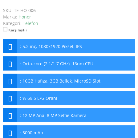
SKU:
TE-HO-006
Marka:
Honor
Kategori:
Telefon
Karşılaştır
:
5.2 inç, 1080x1920 Piksel, IPS
:
Octa-core (2.1/1.7 GHz), 16nm CPU
:
16GB Hafıza, 3GB Bellek, MicroSD Slot
:
% 69.5 E/G Oranı
:
12 MP Ana, 8 MP Selfie Kamera
:
3000 mAh