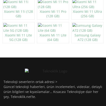
Xiaomi Mi 11i (128
Xiaomi Mi 11 Pro
Xiaomi Mi 11 Ultra
GB)
(128 GB)
(256 GB)
Xiaomi Mi 11 Lite
Xiaomi Mi 11 Lite
Samsung Galaxy
5G (128 GB)
(64 GB)
A72 (128 GB)
Teknoloji severlerin ortak adresi >
Güncel teknoloji haberleri, ürün incelemeleri, videolar, detaylı
ürün bilgileri ve kıyaslamalar… Kısacası Teknolojiye dair her
şey, Teknoklik.net’te.