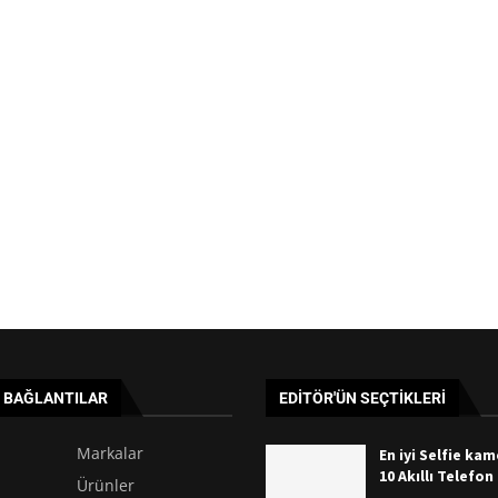
I BAĞLANTILAR
EDITÖR'ÜN SEÇTIKLERI
Markalar
En iyi Selfie ka
10 Akıllı Telefon
Ürünler