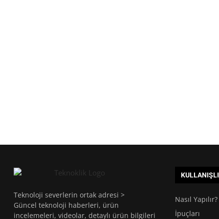
KULLANIŞL
Teknoloji severlerin ortak adresi >
Nasıl Yapılır?
Güncel teknoloji haberleri, ürün
İpuçları
incelemeleri, videolar, detaylı ürün bilgileri