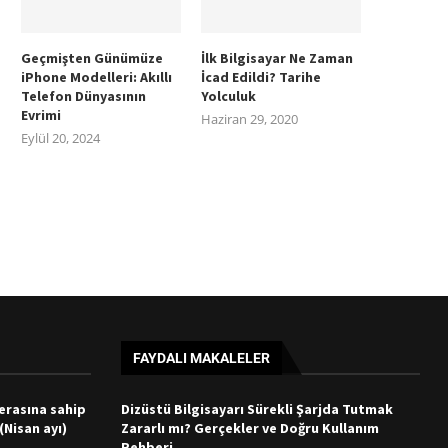
Geçmişten Günümüze
İlk Bilgisayar Ne Zaman
iPhone Modelleri: Akıllı
İcad Edildi? Tarihe
Telefon Dünyasının
Yolculuk
Evrimi
Haziran 29, 2020
Eylül 20, 2024
FAYDALI MAKALELER
merasına sahip
Dizüstü Bilgisayarı Sürekli Şarjda Tutmak
 (Nisan ayı)
Zararlı mı? Gerçekler ve Doğru Kullanım
Rehberi