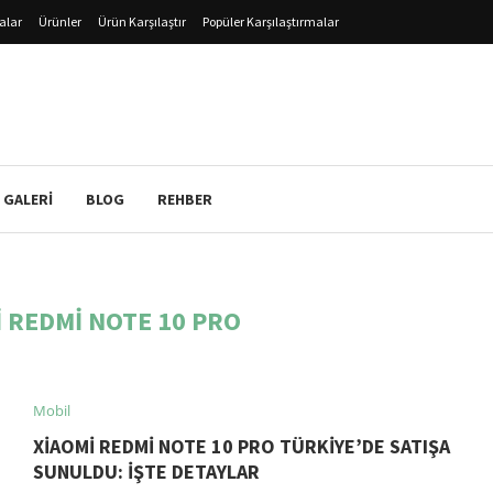
alar
Ürünler
Ürün Karşılaştır
Popüler Karşılaştırmalar
 GALERI
BLOG
REHBER
 REDMI NOTE 10 PRO
Mobil
XIAOMI REDMI NOTE 10 PRO TÜRKIYE’DE SATIŞA
SUNULDU: İŞTE DETAYLAR