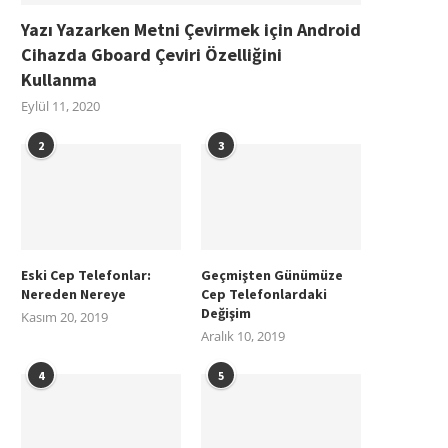
Yazı Yazarken Metni Çevirmek için Android
Cihazda Gboard Çeviri Özelliğini
Kullanma
Eylül 11, 2020
2
3
Eski Cep Telefonlar:
Geçmişten Günümüze
Nereden Nereye
Cep Telefonlardaki
Değişim
Kasım 20, 2019
Aralık 10, 2019
4
5