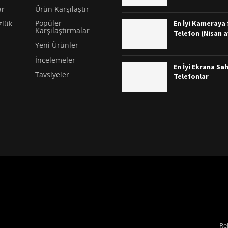
ar
Ürün Karşılaştır
Popüler
En İyi Kameraya S
zlük
Karşılaştırmalar
Telefon (Nisan a
Yeni Ürünler
İncelemeler
En İyi Ekrana Sah
Tavsiyeler
Telefonlar
Re