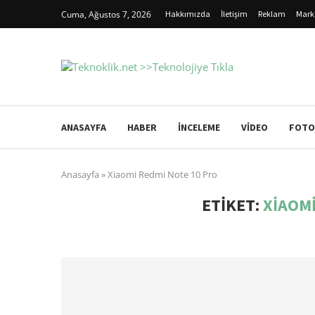
Cuma, Ağustos 7, 2026
Hakkımızda
İletişim
Reklam
Mark
ANASAYFA
HABER
İNCELEME
VIDEO
FOTO
Anasayfa
»
Xiaomi Redmi Note 10 Pro
ETIKET:
XIAOMI