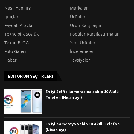
Nasıl Yapılır?
Markalar
İpuçları
Ürünler
Faydalı Araçlar
Ürün Karşılaştır
Teknolojik Sözlük
Popüler Karşılaştırmalar
Tekno BLOG
Yeni Ürünler
Foto Galeri
İncelemeler
Haber
Tavsiyeler
EDITÖR'ÜN SEÇTIKLERI
En iyi Selfie kamerasına sahip 10 Akıllı
Telefon (Nisan ayı)
En İyi Kameraya Sahip 10 Akıllı Telefon
(Nisan ayı)