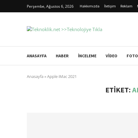
Perşembe, Ağustos 6, 2026
Hakkımızda
İletişim
Reklam
ANASAYFA
HABER
İNCELEME
VIDEO
FOTO
Anasayfa
»
Apple iMac 2021
ETIKET:
A