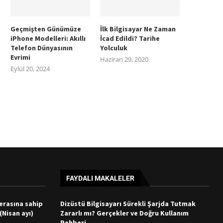
Geçmişten Günümüze
İlk Bilgisayar Ne Zaman
iPhone Modelleri: Akıllı
İcad Edildi? Tarihe
Telefon Dünyasının
Yolculuk
Evrimi
Haziran 29, 2020
Eylül 20, 2024
FAYDALI MAKALELER
merasına sahip
Dizüstü Bilgisayarı Sürekli Şarjda Tutmak
 (Nisan ayı)
Zararlı mı? Gerçekler ve Doğru Kullanım
Rehberi