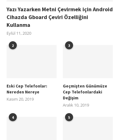
Yazı Yazarken Metni Çevirmek için Android
Cihazda Gboard Çeviri Özelliğini
Kullanma
Eylül 11, 2020
2
3
Eski Cep Telefonlar:
Geçmişten Günümüze
Nereden Nereye
Cep Telefonlardaki
Değişim
Kasım 20, 2019
Aralık 10, 2019
4
5