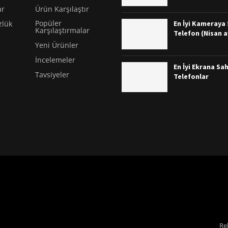
ar
Ürün Karşılaştır
Popüler
En İyi Kameraya S
zlük
Karşılaştırmalar
Telefon (Nisan a
Yeni Ürünler
İncelemeler
En İyi Ekrana Sah
Tavsiyeler
Telefonlar
Re