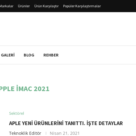
Markalar
Ürünler
Ürün Karşılaştır
Popüler Karşılaştırmalar
 GALERI
BLOG
REHBER
PPLE IMAC 2021
Sektörel
APLE YENI ÜRÜNLERINI TANITTI. İŞTE DETAYLAR
Teknoklik Editör
Nisan 21, 2021