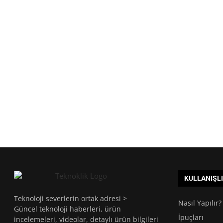
KULLANIŞL
Teknoloji severlerin ortak adresi >
Nasıl Yapılır?
Güncel teknoloji haberleri, ürün
İpuçları
incelemeleri, videolar, detaylı ürün bilgileri