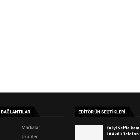
I BAĞLANTILAR
EDITÖR'ÜN SEÇTIKLERI
Markalar
En iyi Selfie ka
10 Akıllı Telefon
Ürünler